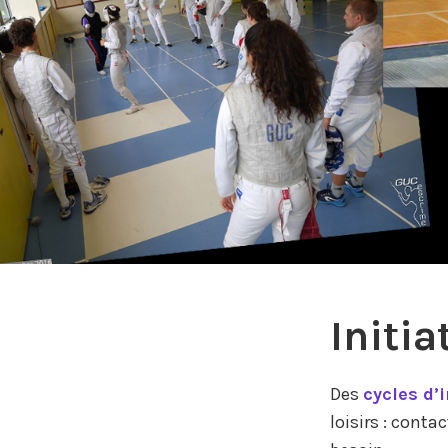
Initia
Des
cycles d’i
loisirs : cont