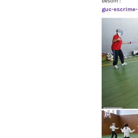
besoin :
guc-escrime-