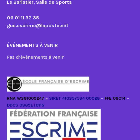
Le Barlatier, Salle de Sports
06 01 11 32 35
guc.escrime@laposte.net
ÉVÉNEMENTS À VENIR
Pas d’événements à venir
RNA W381009247
–
SIRET 410357594 00028
–
FFE 08014
–
DDCS 0389ET0115