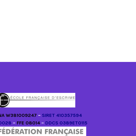
NA W381009247
–
SIRET 410357594
0028
–
FFE 08014
–
DDCS 0389ET0115