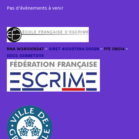
Pas d’événements à venir
RNA W381009247
–
SIRET 410357594 00028
–
FFE 08014
–
DDCS 0389ET0115